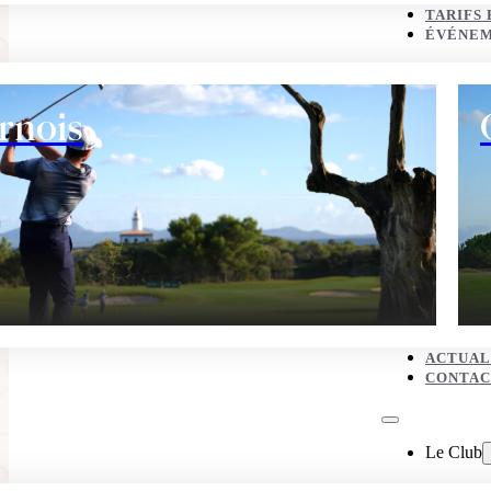
CONTACT
TARIFS 
ÉVÉNE
Le Club
rnois
Histoire
ACTUAL
CONTAC
Eco corner
Le Club