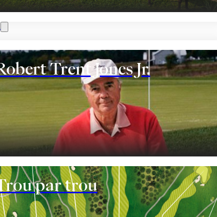
n
Robert Trent Jones Jr.
nt
Trou par trou