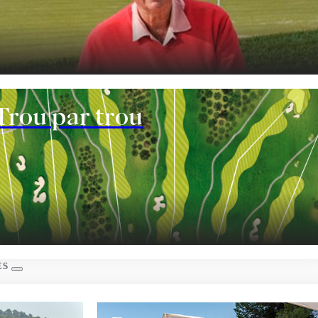
nt
Trou par trou
ES