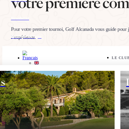
votre première com
Newsletter
Pour votre premier tournoi, Golf Alcanada vous guide pour j
l’expérience.
Boutique en ligne
Eco corner
LE CLU
13/11/2025
Partager:
s
LE TERRAIN