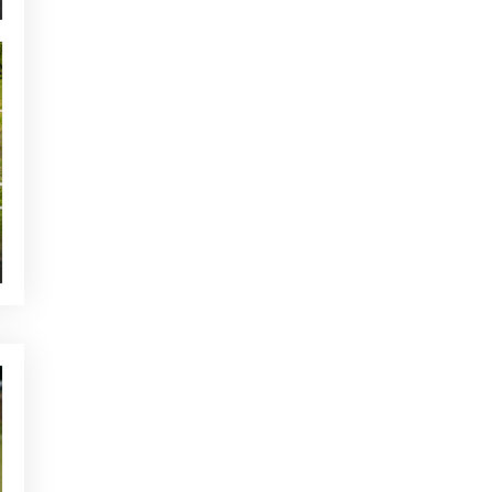
NON CLASSIFIÉ(E)
L’échauffement idéal avant un
tour de golf à Majorque
POURRAIT VOUS INTÉRESSER
NON CLASSIFIÉ(E)
Comment jouer au golf en
couple : conseils pratiques
pour profiter pleinement de
votre expérience
NON CLASSIFIÉ(E)
5 raisons pour lesquelles Golf
Alcanada est le meilleur
parcours de golf de Majorque
NON CLASSIFIÉ(E)
Liste de contrôle pour les
tournois de golf: tout ce que
vous devez enregistrer pour
obtenir les meilleurs résultats
AUTRES CATÉGORIES