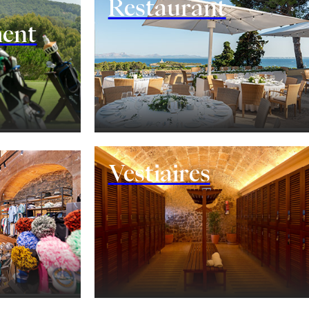
Restaurant
ment
nement
Vestiaires