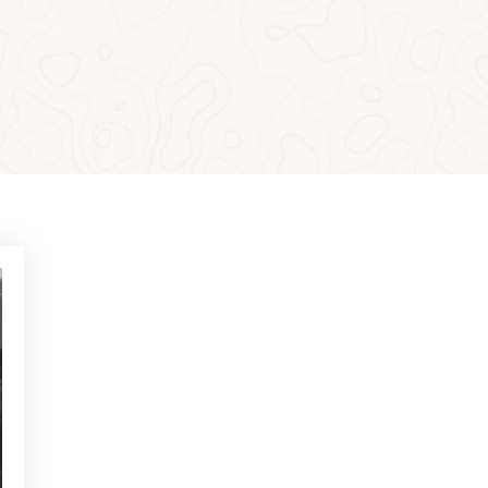
PLUS LUS
NON CLASSIFIÉ(E)
Exercices pour gagner en
confiance sur les putts de
moins d’1 mètre
NON CLASSIFIÉ(E)
Le jeu mental au golf:
comment le maîtriser pour
gagner sur les trous décisifs