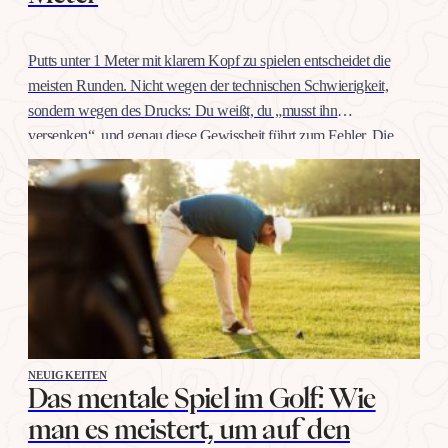
Putts unter 1 Meter mit klarem Kopf zu spielen entscheidet die
meisten Runden. Nicht wegen der technischen Schwierigkeit,
sondern wegen des Drucks: Du weißt, du „musst ihn
versenken“, und genau diese Gewissheit führt zum Fehler. Die
gute Nachricht: Selbstvertrauen auf dieser Distanz trainiert man
wie jeden anderen Schlag, mit konkreten Übungen, nicht mit
Willenskraft. Warum…
NEUIGKEITEN
Das mentale Spiel im Golf: Wie
man es meistert, um auf den