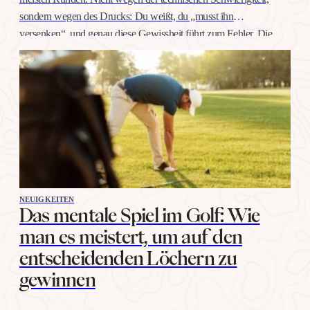
sondern wegen des Drucks: Du weißt, du „musst ihn
versenken“, und genau diese Gewissheit führt zum Fehler. Die
gute Nachricht: Selbstvertrauen auf dieser Distanz trainiert man
wie jeden anderen Schlag, mit konkreten Übungen, nicht mit
Willenskraft. Warum…
NEUIGKEITEN
Das mentale Spiel im Golf: Wie
man es meistert, um auf den
entscheidenden Löchern zu
gewinnen