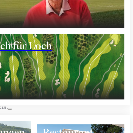
ant
ch für Loch
eräume
GEN
tungen
Restaurant