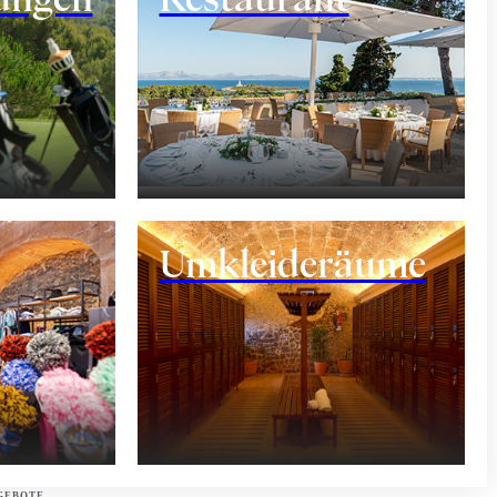
ents
Umkleideräume
GEBOTE