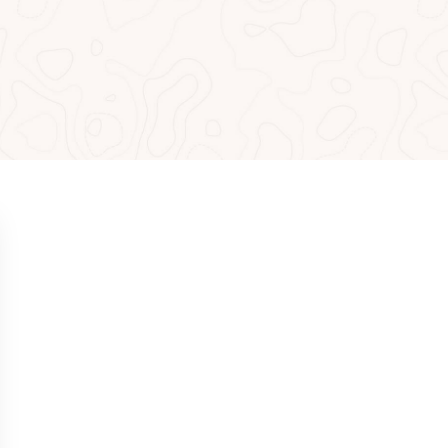
MEISTGELESEN
NEUIGKEITEN
Übungen für mehr
Selbstvertrauen bei Putts unter
1 Meter
NEUIGKEITEN
Das mentale Spiel im Golf: Wie
man es meistert, um auf den
entscheidenden Löchern zu
gewinnen