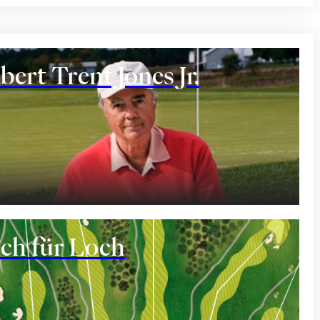
bert Trent Jones Jr.
ant
ch für Loch