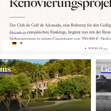
Renovierungsproje
Newsletter
Der Club de Golf de Alcanada, eine Referenz für den Golfs
Preisen in europäischen Rankings, beginnt nun mit der Ren
Online shop
Verbesserungen in einem Gesamtwert von 700.000 €. Deshal
Umwelt
zum 28. Februar 2019 für die…
DER KLUB
23/11/2018
Seilen:
uns
Ge
DER PLATZ