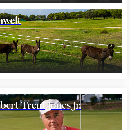
welt
bert Trent Jones Jr.