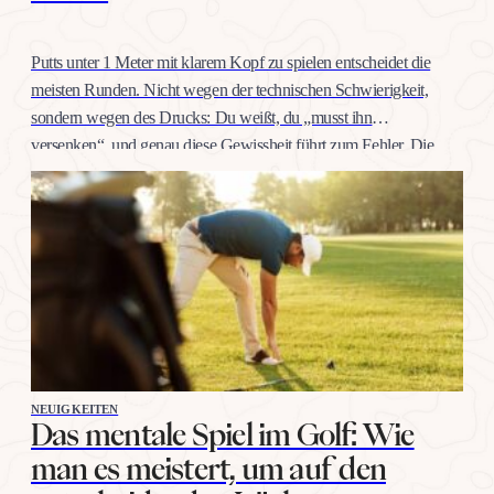
Putts unter 1 Meter mit klarem Kopf zu spielen entscheidet die
meisten Runden. Nicht wegen der technischen Schwierigkeit,
sondern wegen des Drucks: Du weißt, du „musst ihn
versenken“, und genau diese Gewissheit führt zum Fehler. Die
gute Nachricht: Selbstvertrauen auf dieser Distanz trainiert man
wie jeden anderen Schlag, mit konkreten Übungen, nicht mit
Willenskraft. Warum…
NEUIGKEITEN
Das mentale Spiel im Golf: Wie
man es meistert, um auf den