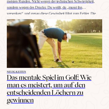
meisten Runden. Nicht wegen der technischen Schwierigkeit,
sondern wegen des Drucks: Du weißt, du „musst ihn
versenken“, und genau diese Gewissheit führt zum Fehler. Die
gute Nachricht: Selbstvertrauen auf dieser Distanz trainiert man
wie jeden anderen Schlag, mit konkreten Übungen, nicht mit
Willenskraft. Warum…
NEUIGKEITEN
Das mentale Spiel im Golf: Wie
man es meistert, um auf den
entscheidenden Löchern zu
gewinnen