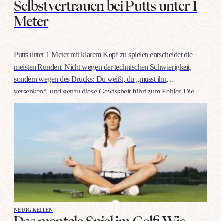
Selbstvertrauen bei Putts unter 1
Meter
Putts unter 1 Meter mit klarem Kopf zu spielen entscheidet die
meisten Runden. Nicht wegen der technischen Schwierigkeit,
sondern wegen des Drucks: Du weißt, du „musst ihn
versenken“, und genau diese Gewissheit führt zum Fehler. Die
gute Nachricht: Selbstvertrauen auf dieser Distanz trainiert man
wie jeden anderen Schlag, mit konkreten Übungen, nicht mit
Willenskraft. Warum…
NEUIGKEITEN
Das mentale Spiel im Golf: Wie