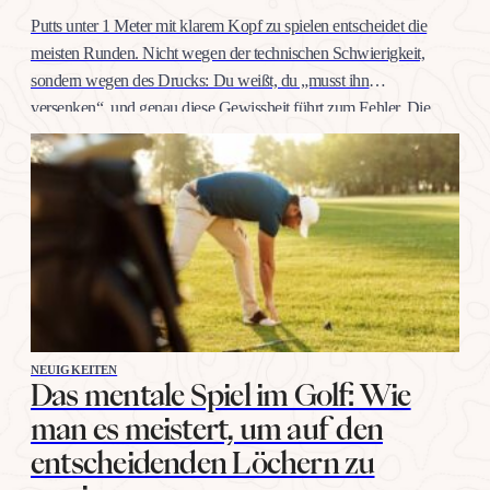
Putts unter 1 Meter mit klarem Kopf zu spielen entscheidet die
meisten Runden. Nicht wegen der technischen Schwierigkeit,
sondern wegen des Drucks: Du weißt, du „musst ihn
versenken“, und genau diese Gewissheit führt zum Fehler. Die
gute Nachricht: Selbstvertrauen auf dieser Distanz trainiert man
wie jeden anderen Schlag, mit konkreten Übungen, nicht mit
Willenskraft. Warum…
NEUIGKEITEN
Das mentale Spiel im Golf: Wie
man es meistert, um auf den
entscheidenden Löchern zu