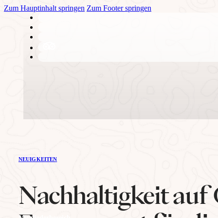
Zum Hauptinhalt springen
Zum Footer springen
DER KLUB
NEUIGKEITEN
Geschichte
Nachhaltigkeit auf 
Mitgliederbereich