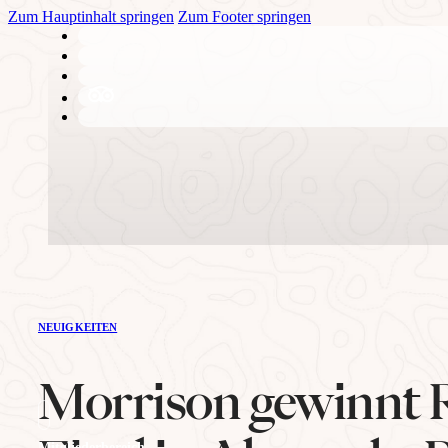
Zum Hauptinhalt springen
Zum Footer springen
DER KLUB
NEUIGKEITEN
Geschichte
Morrison gewinnt 
Mitgliederbereich