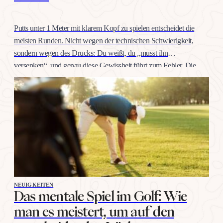
Putts unter 1 Meter mit klarem Kopf zu spielen entscheidet die
meisten Runden. Nicht wegen der technischen Schwierigkeit,
sondern wegen des Drucks: Du weißt, du „musst ihn
versenken“, und genau diese Gewissheit führt zum Fehler. Die
gute Nachricht: Selbstvertrauen auf dieser Distanz trainiert man
wie jeden anderen Schlag, mit konkreten Übungen, nicht mit
Willenskraft. Warum…
NEUIGKEITEN
Das mentale Spiel im Golf: Wie
man es meistert, um auf den