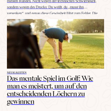
meisten Runden. Nicht wegen der technischen Schwierigkeit,
sondern wegen des Drucks: Du weißt, du „musst ihn
versenken“, und genau diese Gewissheit führt zum Fehler. Die
gute Nachricht: Selbstvertrauen auf dieser Distanz trainiert man
wie jeden anderen Schlag, mit konkreten Übungen, nicht mit
Willenskraft. Warum…
NEUIGKEITEN
Das mentale Spiel im Golf: Wie
man es meistert, um auf den
entscheidenden Löchern zu
gewinnen