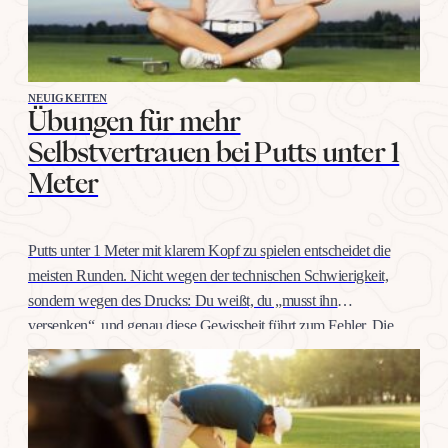
NEUIGKEITEN
Übungen für mehr
Selbstvertrauen bei Putts unter 1
Meter
Putts unter 1 Meter mit klarem Kopf zu spielen entscheidet die
meisten Runden. Nicht wegen der technischen Schwierigkeit,
sondern wegen des Drucks: Du weißt, du „musst ihn
versenken“, und genau diese Gewissheit führt zum Fehler. Die
gute Nachricht: Selbstvertrauen auf dieser Distanz trainiert man
wie jeden anderen Schlag, mit konkreten Übungen, nicht mit
Willenskraft. Warum…