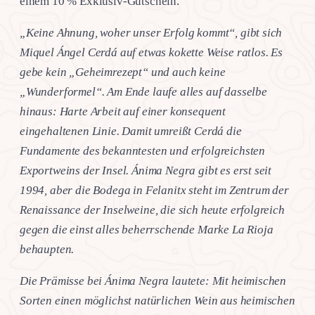
einem 10 % Exklusiv-Gutschein.
„Keine Ahnung, woher unser Erfolg kommt“, gibt sich
Miquel Ángel Cerdá auf etwas kokette Weise ratlos. Es
gebe kein „Geheimrezept“ und auch keine
„Wunderformel“. Am Ende laufe alles auf dasselbe
hinaus: Harte Arbeit auf einer konsequent
eingehaltenen Linie. Damit umreißt Cerdá die
Fundamente des bekanntesten und erfolgreichsten
Exportweins der Insel. Ánima Negra gibt es erst seit
1994, aber die Bodega in Felanitx steht im Zentrum der
Renaissance der Inselweine, die sich heute erfolgreich
gegen die einst alles beherrschende Marke La Rioja
behaupten.
Die Prämisse bei Ánima Negra lautete: Mit heimischen
Sorten einen möglichst natürlichen Wein aus heimischen