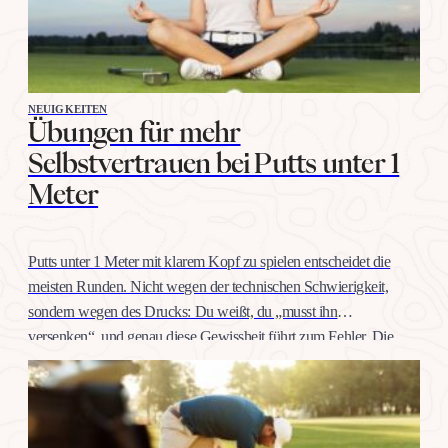
NEUIGKEITEN
Übungen für mehr
Selbstvertrauen bei Putts unter 1
Meter
Putts unter 1 Meter mit klarem Kopf zu spielen entscheidet die
meisten Runden. Nicht wegen der technischen Schwierigkeit,
sondern wegen des Drucks: Du weißt, du „musst ihn
versenken“, und genau diese Gewissheit führt zum Fehler. Die
gute Nachricht: Selbstvertrauen auf dieser Distanz trainiert man
wie jeden anderen Schlag, mit konkreten Übungen, nicht mit
Willenskraft. Warum…