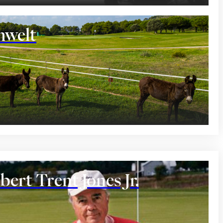
welt
bert Trent Jones Jr.