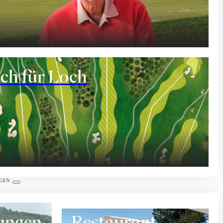
ant
ch für Loch
eräume
GEN
tungen
Restaurant