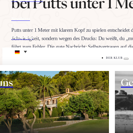
bei Putts unter 1 M
Newsletter
Putts unter 1 Meter mit klarem Kopf zu spielen entscheidet
Schwierigkeit, sondern wegen des Drucks: Du weißt, du „mu
Online shop
führt zum Fehler. Die gute Nachricht: Selbstvertrauen auf di
Umwelt
Schlag, mit konkreten Übungen, nicht mit Willenskraft. 
DER KLUB
09/07/2026
Seilen:
uns
Ge
DER PLATZ