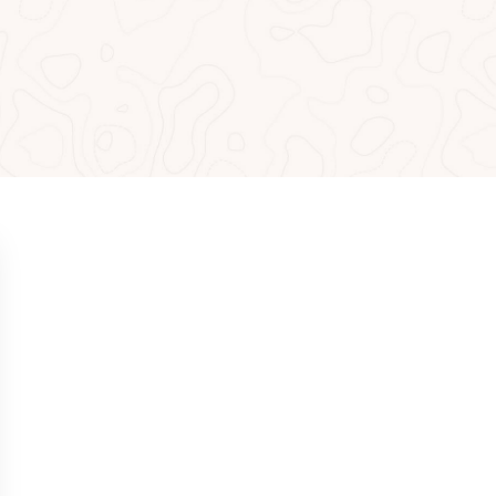
MEISTGELESEN
NEUIGKEITEN
Das mentale Spiel im Golf: Wie
man es meistert, um auf den
entscheidenden Löchern zu
gewinnen
NEUIGKEITEN
Das ideale Aufwärmen vor
einer Golfrunde auf Mallorca