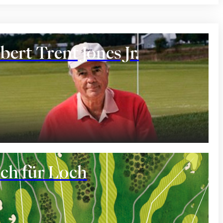
bert Trent Jones Jr.
ant
ch für Loch