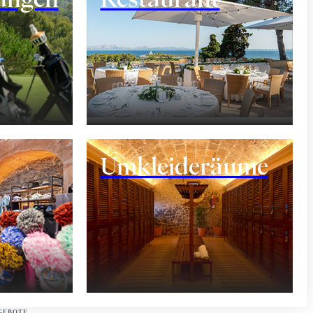
ents
Umkleideräume
GEBOTE