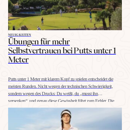
NEUIGKEITEN
Übungen für mehr
Selbstvertrauen bei Putts unter 1
Meter
Putts unter 1 Meter mit klarem Kopf zu spielen entscheidet die
meisten Runden. Nicht wegen der technischen Schwierigkeit,
sondern wegen des Drucks: Du weißt, du „musst ihn
versenken“, und genau diese Gewissheit führt zum Fehler. Die
gute Nachricht: Selbstvertrauen auf dieser Distanz trainiert man
wie jeden anderen Schlag, mit konkreten Übungen, nicht mit
Willenskraft. Warum…