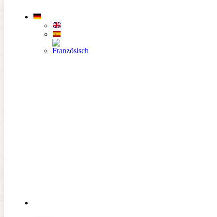
Zum Hauptinhalt springen
Zum Footer springen
Campeonato Baleares
Dobles Absoluto
19. September 2026
DER
CLUB