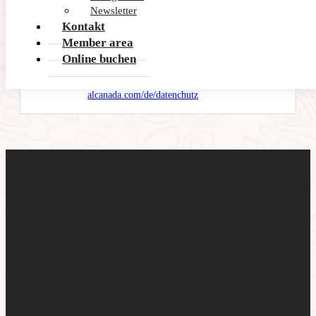
oder Mail an den Verantwortlichen zu
Newsletter
widerrufen. Bei der Aufsichtsbehörde
Kontakt
Beschwerde einlegen.
Weitere Informationen
: Weitere detaillierte
Member area
Informationen zum Datenschutz stehen Ihnen auf
Online buchen
unserer Website zur Verfügung unter:www.golf-
alcanada.com unter folgendem
Link:
https://www.golf-
alcanada.com/de/datenchutz